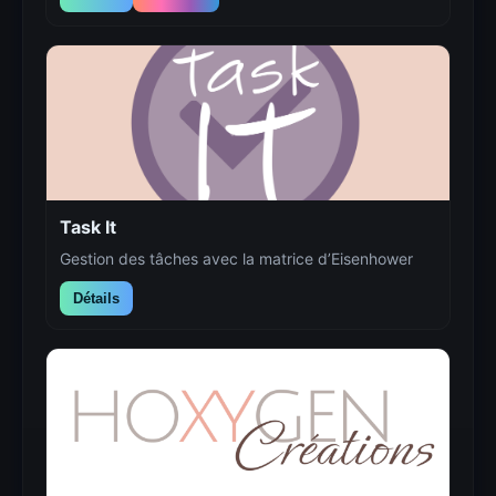
Task It
Gestion des tâches avec la matrice d’Eisenhower
Détails