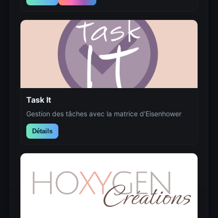
Task It
Gestion des tâches avec la matrice d’Eisenhower
Détails